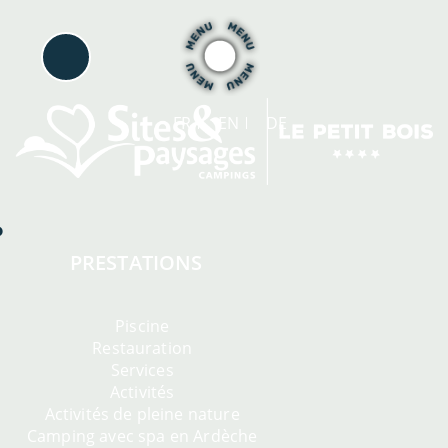
FR
EN
DE
PRESTATIONS
Piscine
Restauration
Services
Activités
Activités de pleine nature
Camping avec spa en Ardèche