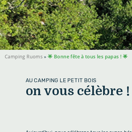
Camping Ruoms
»
🌟 Bonne fête à tous les papas ! 🌟
AU CAMPING LE PETIT BOIS
on vous célèbre !