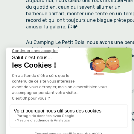
Aujourd’hui, nous célébrons tous les super-hér
du quotidien, ceux qui savent allumer un
barbecue parfait, monter une tente en un tem
record et qui ont toujours une blague prête po
amuser la galerie. 🎣🏕️
Au Camping Le Petit Bois, nous avons une pen
spéciale pour tous les papas qui partagent des
moments inoubliables en famille dans notre ca
unique. 🏞️
Que vous soyez en train de jouer avec vos
enfants, de profiter d’une baignade
rafraîchissante ou simplement de vous détend
à l’ombre, cette journée est la vôtre.
👨‍👩‍👧‍👦 Profitez de chaque instant, ressourc
vous et créez des souvenirs qui resteront grav
pour toujours.