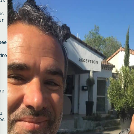
os
ps
ur
sée
dre
re
ez-
és