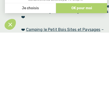
À tous les papas présents ici ou ailleurs,
bonn
fête et merci pour tout ce que vous faites 
❤️
❤️
Camping le Petit Bois Sites et Paysages
–
Ruoms
–
Ardèche
« Plus qu’un Camping, Une
Famille » ❤️
ACCÈS ET CONTACT