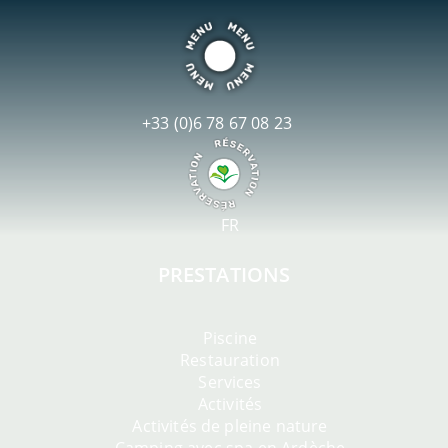
+33 (0)6 78 67 08 23
FR
PRESTATIONS
Piscine
Restauration
Services
Activités
Activités de pleine nature