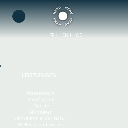
FR
EN
DE
LEISTUNGEN
Wasserraum
Verpflegung
Dienste
Aktivitäten
Aktivitäten in der Natur
Wellness und Fitness