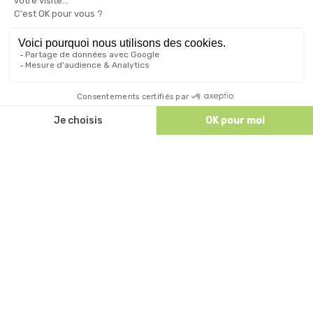
Famille » ❤️
Discutez avec nous
ACCÈS ET CONTACT
Comment venir nous voir à Ruoms ?
Patrick TOURRE
Camping Sites et Paysages Le Petit Bois
87 Rue du Petit Bois