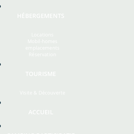
HÉBERGEMENTS
Locations
Mobil-homes
emplacements
Réservation
TOURISME
Visite & Découverte
ACCUEIL