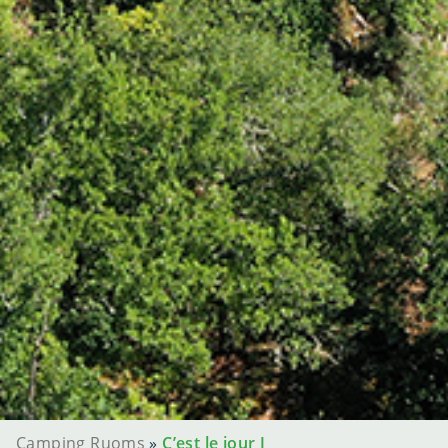
Camping Ruoms
»
C’est le jour J