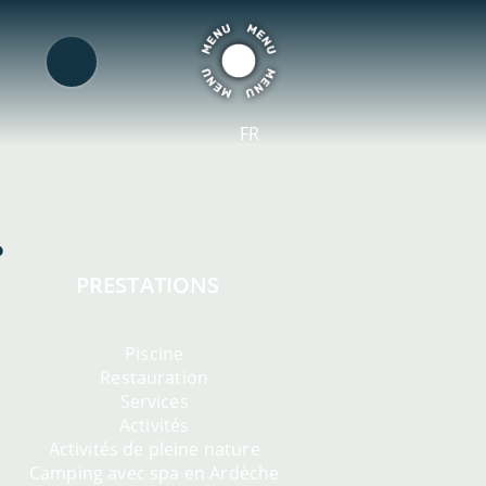
FR
PRESTATIONS
Piscine
Restauration
Services
Activités
Activités de pleine nature
Camping avec spa en Ardèche