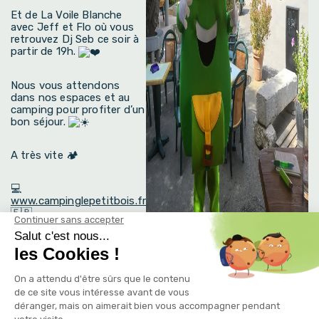
Et de La Voile Blanche
avec Jeff et Flo où vous
retrouvez Dj Seb ce soir à
partir de 19h.
Nous vous attendons
dans nos espaces et au
camping pour profiter d’un
bon séjour.
A très vite 🏕️
💻
www.campinglepetitbois.fr
🇫🇷
📞 04.75.39.60.72
❤️
Camping le Petit Bois
Sites et Paysages
–
Ruoms
–
Ardèche
« Plus
qu’un Camping, Une