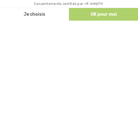
Discutez avec nous
ACCÈS ET CONTACT
Comment venir nous voir à Ruoms ?
Patrick TOURRE
Camping Sites et Paysages Le Petit Bois
87 Rue du Petit Bois
07120 RUOMS - ARDECHE
Tél:
+33 (0)6 78 67 08 23
vacances@campinglepetitbois.fr
SUIVEZ NOUS