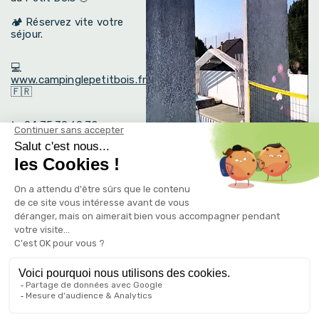
🏕️ Réservez vite votre
séjour.
💻
www.campinglepetitbois.fr
🇫🇷
📞 04.75.39.60.72
❤️
Camping le Petit Bois
Sites et Paysages
–
Ruoms
–
Ardèche
« Plus
qu’un Camping, Une
Famille » ❤️