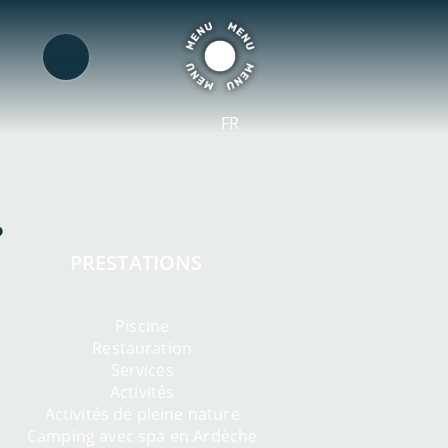
FR
PRESTATIONS
Piscine
Restauration
Services
Activités
Activités de pleine nature
Camping avec spa en Ardèche