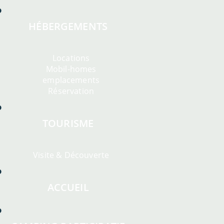
HÉBERGEMENTS
Locations
Mobil-homes
emplacements
Réservation
TOURISME
Visite & Découverte
ACCUEIL