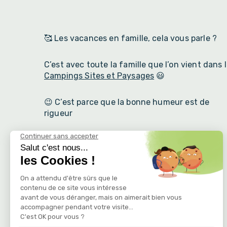
🥰 Les vacances en famille, cela vous parle ?
C’est avec toute la famille que l’on vient dans 
Campings Sites et Paysages
😃
😉 C’est parce que la bonne humeur est de
rigueur
Que cette belle photo a été réalisée. 😍
🔥 Et vous ???
Vous venez à quelle date pour faire vos plus
belles photos ? ☀️