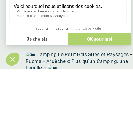
🏕️ Réservez vos futurs séjours via notre site
internet ou en nous appelant.
www.campinglepetitbois.fr
🇫🇷
📞 06 78 67 08 23
Camping Le Petit Bois Sites et Paysages –
Ruoms – Ardèche « Plus qu’un Camping, une
Famille »