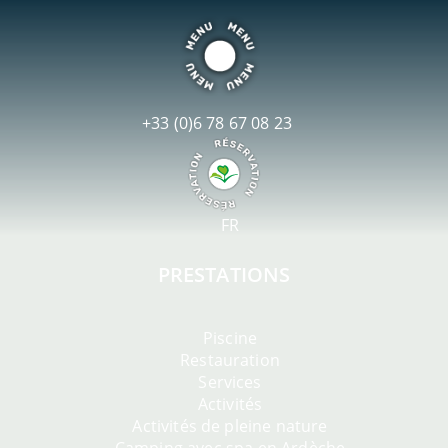
+33 (0)6 78 67 08 23
FR
PRESTATIONS
Piscine
Restauration
Services
Activités
Activités de pleine nature