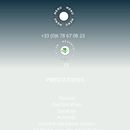
+33 (0)6 78 67 08 23
FR
PRESTATIONS
Piscine
Restauration
Services
Activités
Activités de pleine nature