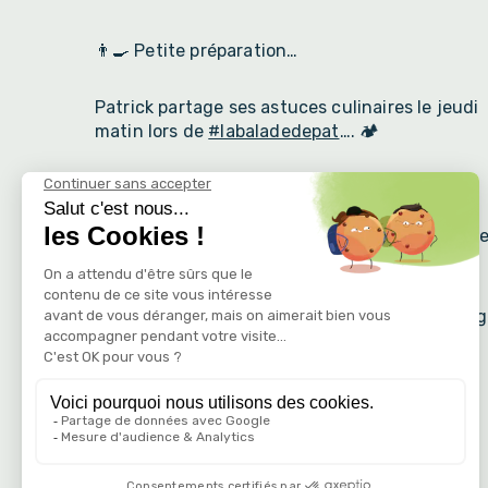
👨‍🍳 Petite préparation…
Patrick partage ses astuces culinaires le jeudi
matin lors de
#labaladedepat
…. 🏕️
Aujourd’hui, il nous propose aussi sa petite
préparation : du jus de cuisson de pois chiche
monté en neige agrémenté de tomates confit
bio et de poudre de céleri maison. 🙂
Un petit plaisir que certains ont déjà pu partag
😉
Hâte d’être jeudi avec vous… 🥰
www.campinglepetitbois.fr
🇫🇷
📞 04 75 39 60 72