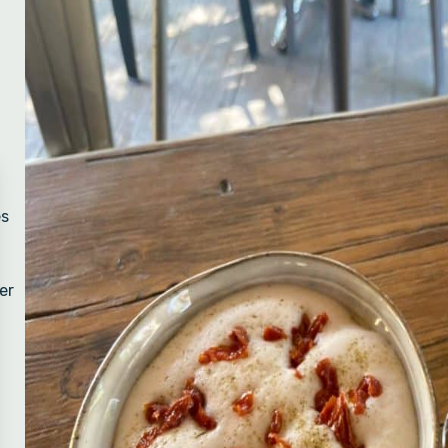
es
er