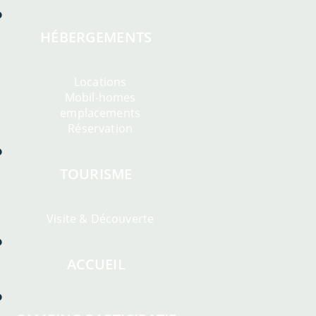
HÉBERGEMENTS
Locations
Mobil-homes
emplacements
Réservation
TOURISME
Visite & Découverte
ACCUEIL