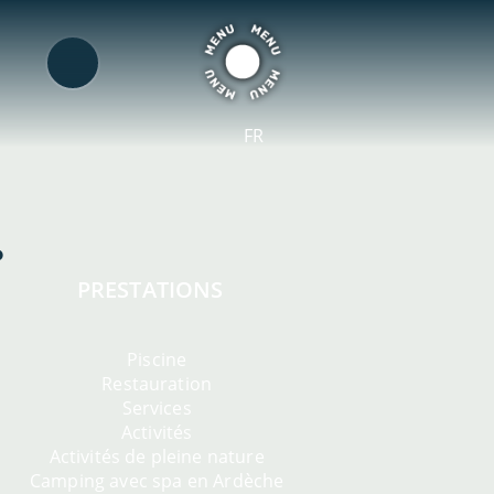
FR
PRESTATIONS
Piscine
Restauration
Services
Activités
Activités de pleine nature
Camping avec spa en Ardèche