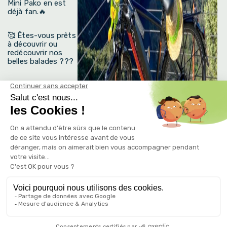
Mini Pako en est
déjà fan.🔥
🥰 Êtes-vous prêts
à découvrir ou
redécouvrir nos
belles balades ???
Camping Le
Petit Bois Sites et
Paysages – Ruoms
– Ardèche « Plus
qu’un Camping, une
Famille »