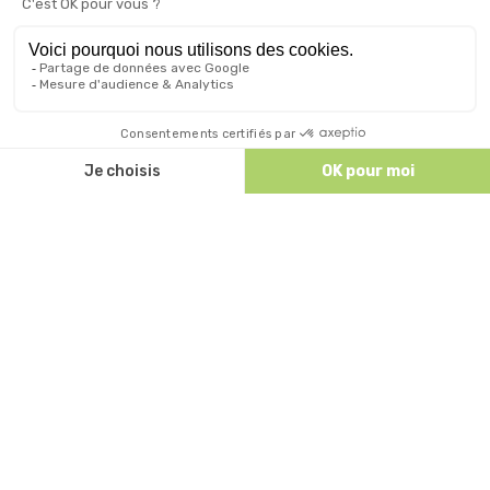
ACCÈS ET CONTACT
Comment venir nous voir à Ruoms ?
Patrick TOURRE
Camping Sites et Paysages Le Petit Bois
87 Rue du Petit Bois
Discutez avec nous
07120 RUOMS - ARDECHE
Tél:
+33 (0)6 78 67 08 23
vacances@campinglepetitbois.fr
SUIVEZ NOUS
Avis
« Camping à dimension humaine avec une vue
superbe sur les gorges l’Ardèche et plus