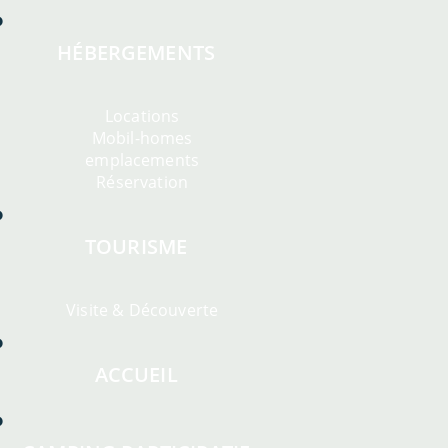
HÉBERGEMENTS
Locations
Mobil-homes
emplacements
Réservation
TOURISME
Visite & Découverte
ACCUEIL