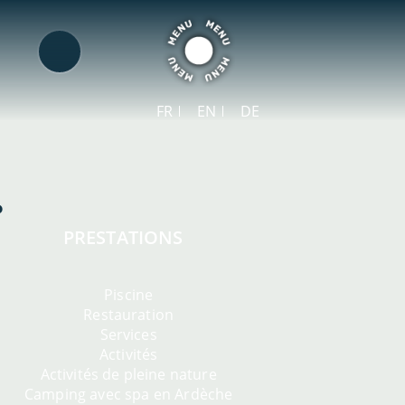
FR
EN
DE
PRESTATIONS
Piscine
Restauration
Services
Activités
Activités de pleine nature
Camping avec spa en Ardèche