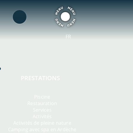
FR
PRESTATIONS
Piscine
Restauration
Services
Activités
Activités de pleine nature
Camping avec spa en Ardèche