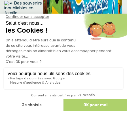
Des souvenirs
inoubliables en
famille
On vous attend
nombreux pour
mettre l’ambiance
dans l’eau !
❤️
Camping le Petit
Bois Sites et
Paysages
–
Ruoms
–
Ardèche
« Plus
qu’un Camping,
Une Famille » ❤️
Discutez avec nous