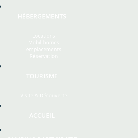
HÉBERGEMENTS
Locations
Mobil-homes
emplacements
Réservation
TOURISME
Visite & Découverte
ACCUEIL