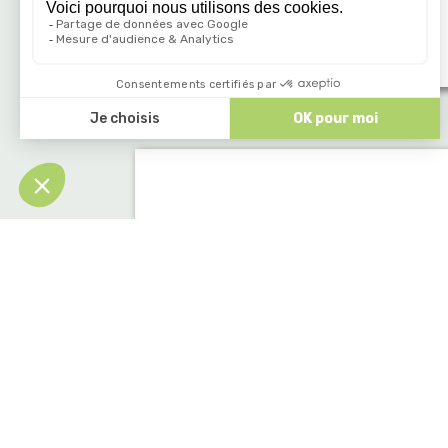
équipée store banne ou une table
couverte avec ses bancs