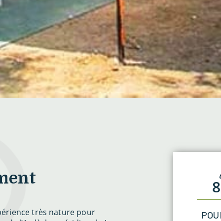
ement
8
érience très nature pour
POU