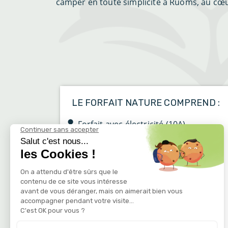
camper en toute simplicité à Ruoms, au cœu
LE FORFAIT NATURE COMPREND :
Forfait avec électricité (10A)
Superficie moyenne de
l’emplacement : 200 m² sur sol plat et
herbeux
Un seul véhicule ou sur la parcelle
Sanitaire individuel privé adjacent à
l’emplacement comprenant douche,
lavabo, WC et frigo ainsi qu’une
terrasse avec table, chaises et