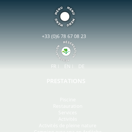
+33 (0)6 78 67 08 23
FR
EN
DE
PRESTATIONS
Piscine
Restauration
Services
Activités
Activités de pleine nature