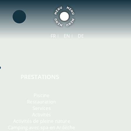
FR
EN
DE
PRESTATIONS
Piscine
Restauration
Services
Activités
Activités de pleine nature
Camping avec spa en Ardèche