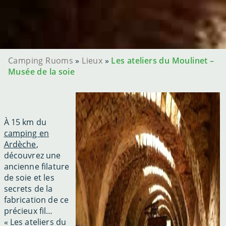
Camping Ruoms
»
Lieux
»
Les ateliers du Moulinet –
Musée de la soie
À 15 km du
camping en
Ardèche
,
découvrez une
ancienne filature
de soie et les
secrets de la
fabrication de ce
précieux fil…
« Les ateliers du