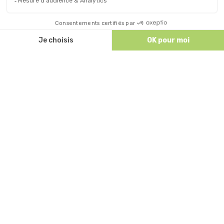
Discutez avec nous
ACCÈS ET CONTACT
Comment venir nous voir à Ruoms ?
Patrick TOURRE