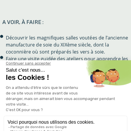
A VOIR, À FAIRE :
Découvrir les magnifiques salles voutées de l’ancienne
manufacture de soie du XIXème siècle, dont la
coconnière où sont préparés les vers à soie.
Faire une visite guidée des ateliers pour apprendre les
étapes de fabrication de soie depuis l’élevage du ver
jusqu’à la filature. Parcourir l’exposition de gravures
qui retrace la vie quotidienne des ouvrières du XIXème
siècle dans les ateliers.
Se promener dans les allées fleuries du jardin du
moulinet. Le parc abrite un verger et un potager
proposant une variété de paysages colorés.
Découvrir la boutique qui propose des habits de soie
ainsi qu’une exposition d’anciens costumes et robes
en soie.